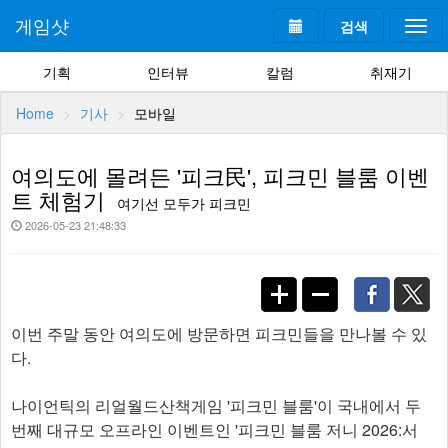
게임샷
검색
Togg
navi
기획
인터뷰
칼럼
취재기
Home
기사
모바일
여의도에 몰려든 '피크民', 피크민 블룸 이벤
트 체험기
여기선 모두가 피크민
2026-05-23 21:48:33
이번 주말 동안 여의도에 방문하면 피크민들을 만나볼 수 있
다.
나이언틱의 리얼월드산책게임 '피크민 블룸'이 국내에서 두
번째 대규모 오프라인 이벤트인 '피크민 블룸 저니 2026:서