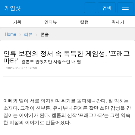
게임샷
검색
Togg
navi
기획
인터뷰
칼럼
취재기
Home
리뷰
콘솔
인류 보편의 정서 속 독특한 게임성, '프래그
마타'
결혼도 안했지만 사랑스런 내 딸
2026-05-07 11:38:50
아빠와 딸이 서로 의지하며 위기를 돌파해나간다. 잘 먹히는
소재다. 그것이 친부든, 유사부녀 관계든 잘만 쓰면 감성을 간
질이는 이야기가 된다. 캡콤의 신작 '프래그마타'는 그런 익숙
한 지점의 이야기로 만들어졌다.