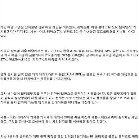
게임 매출 비중을 살펴보면 상위 매출 게임은 잭팟월드, 랏차슬롯, 마블 콘테스트 오브 챔피언스, 캐
시프렌지가 각각 8%, 세븐나이츠 리버스 7%, 뱀피르 6% 등 다변화된 포트폴리오를 지속해나가고
있다.
지역과 장르별 매출 비중에서는 북미가 41%, 한국 21%, 유럽 13%, 동남아 12%, 일본 7%, 기타 6%
로 해외 매출 비중이 전분기대비 2% 증가한 79%를 기록했다. 장르에서는 캐주얼 게임이 40%, RPG
37%, MMORPG 16%, 기타 7%의 비중을 각각 차지했다.
올해 출시된 신작 일곱 개의 대죄:Origin과 몬길:STAR DIVE는 글로벌 복수 타깃 국가를 대상으로 멀
티플랫폼에 동시 런칭했다는 공통점을 가지고 있다.
그간 넷마블이 멀티플랫폼을 추구한 전략의 일환으로 도전적인 시도를 한 것. 모든 플랫폼마다 플레
이 방식과 성장방식에 대한 차이가 있어 현재는 주로 유입되는 국가와 플랫폼을 중심으로 보다 장기
적으로 유저 안착이 가능한 방식으로 업데이트를 해나가는 과정에 있다.
세븐나이츠 리버스의 가파른 하락세에 대해서 넷마블 측은 예전에 세븐나이츠로 이미 출시했던 게임
으로, 무엇을 준비하고 조심해야 하는 게임인지를 잘 이해하고 있다고 전했다.
지난 1분기에 뱀피르가 대만 권역 확장을 했던 것처럼 2분기에는 RF 온라인을 글로벌 권역으로 확장