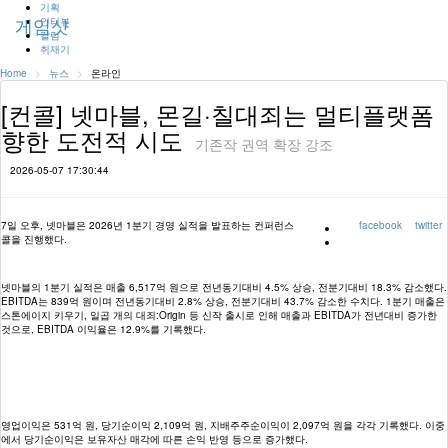
기획
게임샷
인터뷰
Toggle
검색
칼럼
naviga
취재기
Home
뉴스
온라인
[컨콜] 넷마블, 몬길·칠대죄는 멀티플랫폼
향한 도전적 시도
기존작 권역 확장 강조
2026-05-07 17:30:44
7일 오후, 넷마블은 2026년 1분기 경영 실적을 발표하는 컨퍼런스
facebook
twitter
콜을 진행했다.
넷마블의 1분기 실적은 매출 6,517억 원으로 전년동기대비 4.5% 상승, 전분기대비 18.3% 감소했다.
EBITDA는 839억 원이며 전년동기대비 2.8% 상승, 전분기대비 43.7% 감소한 수치다. 1분기 매출은
스톤에이지 키우기, 일곱 개의 대죄:Origin 등 신작 출시로 인해 매출과 EBITDA가 전년대비 증가한
것으로, EBITDA 이익율은 12.9%를 기록했다.
영업이익은 531억 원, 당기순이익 2,109억 원, 지배주주순이익이 2,097억 원을 각각 기록했다. 이중
에서 당기순이익은 보유자산 매각에 따른 손익 반영 등으로 증가했다.