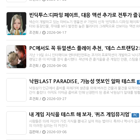
빈딕투스:디파잉 페이트, 대응 액션 추가로 전투가 즐
넥슨이 개발하고 있는 마비노기 영웅전 IP 기반의 신작 '빈딕투스:디파잉 페이
터와 등장인물, 무대를 보다 발전한 높은 퀄리티의 그래픽으로 선보이는 액션 RPG
조건희 /
2026-04-17
PC에서도 꼭 듀얼센스 플레이 추천, '데스 스트랜딩2:
지난 19일 소니 인터랙티브 엔터테인먼트는 코지마 프로덕션이 개발하고 닉시즈
랜딩2:온 더 비치를 정식 출시했다. 작년에 큰 즐거움을 준 게임인 만큼, 스팀을 통
조건희 /
2026-04-08
낙원:LAST PARADISE, 가능성 엿보인 알파 테스트
낙원상가 인근에서 좀비를 피해가며 생존을 위해 버려진 건물과 물건을 뒤적이던 
간이 흘렀다. 아직도 이따금 좀비로 인해 난장판이 된 종로 낙원상가 일대를 방황하
조건희 /
2026-03-27
내 게임 지식을 테스트 해 보자, ‘퀴즈 게임뮤지엄’
PC
사람들은 의례 자신이 가진 지식을 뽐내고 싶어 하는 법이다. 특히나 역사가 깊
의 이러한 심리는 더 커진다.
김은태 /
2026-03-08