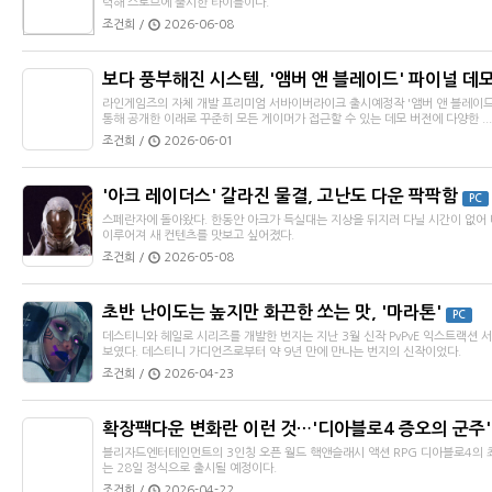
력해 스토브에 출시한 타이틀이다.
조건희 /
2026-06-08
보다 풍부해진 시스템, '앰버 앤 블레이드' 파이널 데
라인게임즈의 자체 개발 프리미엄 서바이버라이크 출시예정작 '앰버 앤 블레이드(Em
통해 공개한 이래로 꾸준히 모든 게이머가 접근할 수 있는 데모 버전에 다양한 ...
조건희 /
2026-06-01
'아크 레이더스' 갈라진 물결, 고난도 다운 팍팍함
PC
스페란자에 돌아왔다. 한동안 아크가 득실대는 지상을 뒤지러 다닐 시간이 없어 
이루어져 새 컨텐츠를 맛보고 싶어졌다.
조건희 /
2026-05-08
초반 난이도는 높지만 화끈한 쏘는 맛, '마라톤'
PC
데스티니와 헤일로 시리즈를 개발한 번지는 지난 3월 신작 PvPvE 익스트랙션 서
보였다. 데스티니 가디언즈로부터 약 9년 만에 만나는 번지의 신작이었다.
조건희 /
2026-04-23
확장팩다운 변화란 이런 것…'디아블로4 증오의 군주'
블리자드엔터테인먼트의 3인칭 오픈 월드 핵앤슬래시 액션 RPG 디아블로4의 최신 DLC
는 28일 정식으로 출시될 예정이다.
조건희 /
2026-04-22