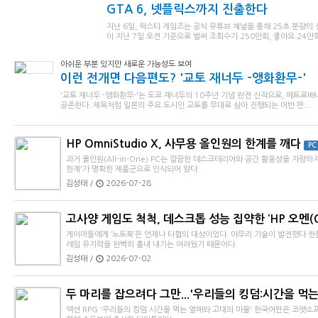
GTA 6, 넷플릭스까지 진출한다
지난 6일, 락스타 게임즈는 공식 유튜브 채널을 통해 25초 분량의
이 지난 7일 오전 기준으로 벌써 조회수가 250만회, 좋아요 24만회
아쉬운 부분 있지만 새로운 가능성도 보여
이런 전개면 다음편도? '교토 재너두 -앵화환무-'
'교토 재너두 -앵화환무-'는 도쿄 재너두의 10주년 기념 완전 신작으로, 메트로
공존한다. 제목처럼 일본의 주요 도시인 교토를 무대로 삼아 진행되는 어반 판...
HP OmniStudio X, 사무용 올인원의 한계를 깨다
PC
과거 올인원(All-in-One) PC는 깔끔한 데스크테리어와 공간 활용성을 자랑
한계'가 명확한 제품군으로 인식되어 왔다.
김성태 /
2026-07-28
고사양 게임도 척척, 데스크톱 성능 집약한 ‘HP 오멘(O
게이머들에게 ‘노트북’은 언제나 타협의 대상이었다. 아무리 기술이 발전했다 한
레임 유지력을 완벽히 흉내 내기는 어려웠기 때문이다.
김성태 /
2026-07-02
두 마리를 잡으려다 그만...'우리들의 킹덤:시간을 먹는 
액션 RPG '우리들의 킹덤:시간을 먹는 열매와 고대의 마물' 한국어판은 코멧