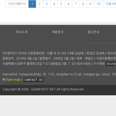
이전10페이지
1
2
3
4
5
6
7
8
9
10
다음10
회사소개
제휴안내
광고안내
(주)엔터샷 | 인터넷 신문등록번호 : 서울 아 01193 | 대표:김성태 / 편집인:김성태 / 청
등록일자 : 2010년 4월 2일 | 발행일자 : 2000년 3월 2일 | 제호 : 게임샷 / 사업자등록번호 :
서울특별시 송파구 중대로23길 1-32 성원빌딩 3층. T. 02-404-5404 / 기사제보
desk@
Gameshot, Sungwon-bldg. 3F, 1-32, Jungdae-ro 23-gil, Songpa-gu, Seoul, 1
form mail
>
CONTACT US
Copyright ＠ 2000 - GAMESHOT.NET All rights Reserved.