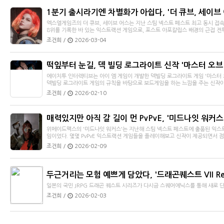
1분기 출시라기엔 차별화가 아쉽다, '더 큐브, 세이브 
엑스엘게임즈의 더 큐브, 세이브 어스는 지난 스팀 넥스트 페스트 최고 동시 접속자
8위를 기록한 바 있는 익스트랙션 게임으로, 포스트 아포칼립스 배경의 근접 전투 
조건희 /
2026-03-04
떡잎부터 눈길, 덱 빌딩 로그라이트 신작 '마스터 오브
에이치투 인터렉티브는 아이 엠 게임이 개발한 덱빌딩 로그라이트 게임 '마스터 
덱빌딩 로그라이트 게임의 규칙을 바탕으로 보드게임을 하는 느낌을 주는 신작이
조건희 /
2026-02-10
매력있지만 아직 갈 길이 먼 PvPvE, '미드나잇 워커스
위메이드맥스의 '미드나잇 워커스'는 지난해 스팀 넥스트 페스트에 출품된 익스
임이었다. 몇몇 PvPvE 익스트랙션 게임들을 플레이해보고 신작이 제공되면서 점.
조건희 /
2026-02-09
두근거리는 모험 예쁘게 담았다, '드래곤퀘스트 VII Reim
일본의 국민 JRPG 드래곤 퀘스트 시리즈가 다시금 스퀘어에닉스를 통해 새로 
조건희 /
2026-02-03