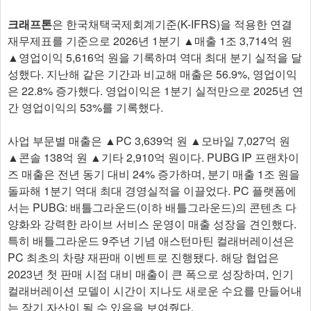
크래프톤
은 한국채택국제회계기준(K-IFRS)을 적용한 연결
재무제표를 기준으로 2026년 1분기 ▲매출 1조 3,714억 원
▲영업이익 5,616억 원을 기록하며 역대 최대 분기 실적을 달
성했다. 지난해 같은 기간과 비교해 매출은 56.9%, 영업이익
은 22.8% 증가했다. 영업이익은 1분기 실적만으로 2025년 연
간 영업이익의 53%를 기록했다.
사업 부문별 매출은 ▲PC 3,63​9억 원 ▲모바일 7,027억 원
▲콘솔 138억 원 ▲기타 2,910억 원이다. PUBG IP 프랜차이
즈 매출은 전년 동기 대비 24% 증가하며, 분기 매출 1조 원을
돌파해 1분기 역대 최대 경영실적을 이끌었다. PC 플랫폼에
서는 PUBG: 배틀그라운드(이하 배틀그라운드)의 콘텐츠 다
양화와 강력한 라이브 서비스 운영이 매출 성장을 견인했다.
특히 배틀그라운드 9주년 기념 애스턴마틴 컬래버레이션은
PC 최초의 차량 재판매 이벤트로 진행됐다. 해당 협업은
2023년 첫 판매 시점 대비 매출이 큰 폭으로 성장하며, 인기
컬래버레이션 모델이 시간이 지나도 새로운 수요를 만들어내
는 장기 자산이 될 수 있음을 보여줬다.