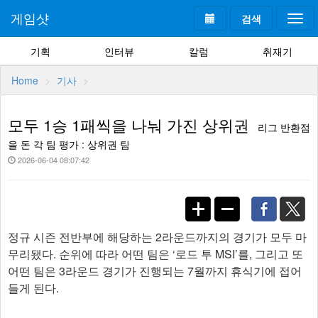
게임샷
검색
Togg
navi
기획
인터뷰
칼럼
취재기
Home
기사
모두 1승 1패씩을 나눠 가진 상위권
리그 반환점
을 돈 각 팀 평가 : 상위권 팀
2026-06-04 08:07:42
정규 시즌 전반부에 해당하는 2라운드까지의 경기가 모두 마
무리됐다. 순위에 따라 어떤 팀은 ‘로드 투 MSI’를, 그리고 또
어떤 팀은 3라운드 경기가 진행되는 7월까지 휴식기에 접어
들게 된다.