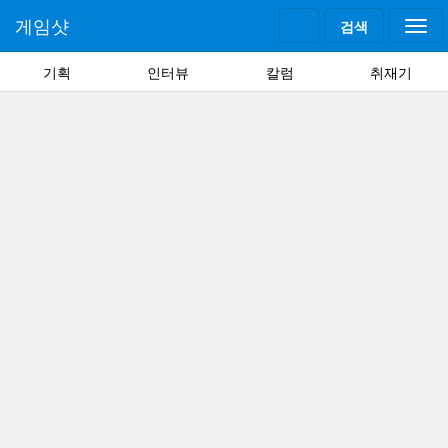
게임샷
검색
Togg
navi
기획
인터뷰
칼럼
취재기
Home
기사
콘솔
모두를 위한 '에이스 컴뱃8:시브의 날개', 공
략성 확장 위해 노력
코노 카즈토키 디렉터·시모모토 마
나부 프로듀서 인터뷰
2026-06-04 22:35:49
반다이남코 엔터테인먼트 코리아는 지난 1일 출시 예정작 '에
이스 컴뱃8:시브의 날개' 미디어 인터뷰를 진행했다.
이번 인터뷰에는 에이스 컴뱃04 셰터드 스카이의 아트 디렉