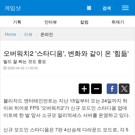
게임샷
검색
Togg
navi
기획
인터뷰
칼럼
취재기
Home
리뷰
온라인
오버워치2 '스타디움', 변화와 같이 온 '힘듦'
빌드 잘 짜는 것도 중요
2025-04-23 11:00:02
블리자드 엔터테인먼트는 지난 15일부터 오는 24일까지 하
이퍼 히어로 FPS '오버워치2'가 신규 모드인 스타디움 업데
이트에 한 발 앞서 소규모 얼리억세스 서버를 운영하고 있다.
신규 모드인 스타디움은 7판 4선승제 다라운드 모드로, 각 5