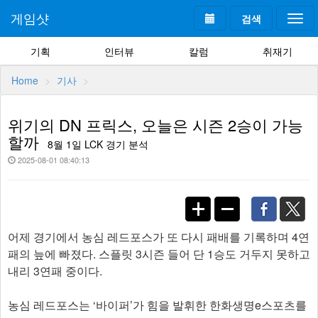
게임샷
검색
Togg
navi
기획
인터뷰
칼럼
취재기
Home
기사
위기의 DN 프릭스, 오늘은 시즌 2승이 가능
할까
8월 1일 LCK 경기 분석
2025-08-01 08:40:13
어제 경기에서 농심 레드포스가 또 다시 패배를 기록하며 4연
패의 늪에 빠졌다. 스플릿 3시즌 들어 단 1승도 거두지 못하고
내리 3연패 중이다.
농심 레드포스는 ‘바이퍼’가 힘을 발휘한 한화생명e스포츠를